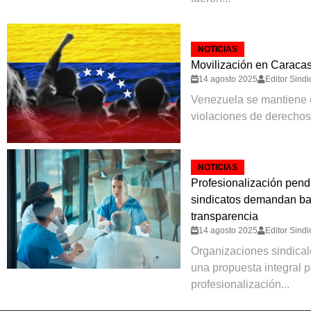
NOTICIAS
Movilización en Caracas 
14 agosto 2025
Editor Sindi
Venezuela se mantiene 
violaciones de derechos 
NOTICIAS
Profesionalización pendi
sindicatos demandan ba
transparencia
14 agosto 2025
Editor Sindi
Organizaciones sindical
una propuesta integral p
profesionalización...