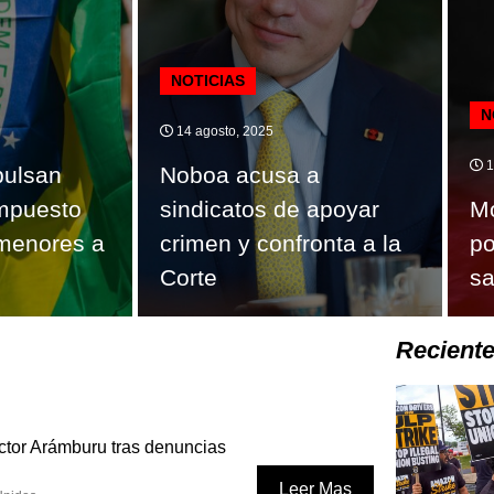
NOTICIAS
N
14 agosto, 2025
1
pulsan
Noboa acusa a
impuesto
sindicatos de apoyar
Mo
 menores a
crimen y confronta a la
po
Corte
sa
Recient
ctor Arámburu tras denuncias
Leer Mas