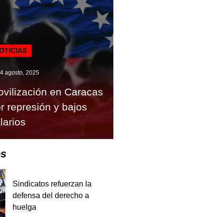
OTICIAS
4 agosto, 2025
vilización en Caracas
r represión y bajos
larios
es
Sindicatos refuerzan la
defensa del derecho a
huelga