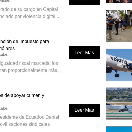
Unidos
rado de su cargo en Capital
iado por violencia digital...
ención de impuesto para
dólares
Leer Mas
catos
igualdad fiscal marcada: los
tan proporcionalmente más...
s de apoyar crimen y
catos
Leer Mas
residente de Ecuador, Daniel
ovilizaciones sindicales