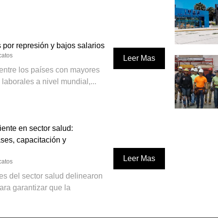
por represión y bajos salarios
catos
Leer Mas
entre los países con mayores
laborales a nivel mundial,...
ente en sector salud:
ses, capacitación y
Leer Mas
catos
es del sector salud delinearon
ara garantizar que la