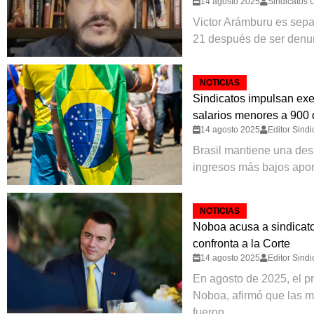
14 agosto 2025
Sindicatos 
Victor Arámburu es sepa
21 después de ser denunc
NOTICIAS
Sindicatos impulsan ex
salarios menores a 900 
14 agosto 2025
Editor Sindi
Brasil mantiene una des
ingresos más bajos apor
NOTICIAS
Noboa acusa a sindicato
confronta a la Corte
14 agosto 2025
Editor Sindi
En agosto de 2025, el p
Noboa, afirmó que las m
fueron...