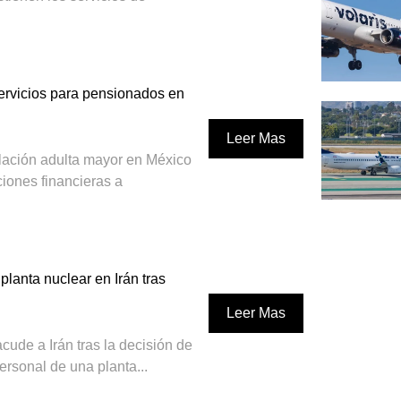
ervicios para pensionados en
Leer Mas
blación adulta mayor en México
ciones financieras a
planta nuclear en Irán tras
Leer Mas
cude a Irán tras la decisión de
rsonal de una planta...