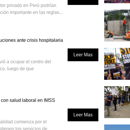
tor privado en Perú podrían
ción importante en las reglas...
ciones ante crisis hospitalaria
Leer Mas
lvió a ocupar el centro del
co, luego de que
 con salud laboral en IMSS
Leer Mas
alidad comienza por el
tienen los servicios de