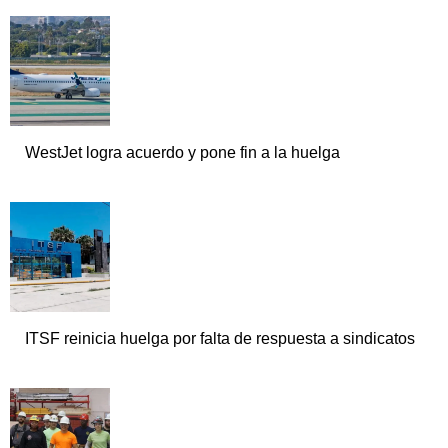
WestJet logra acuerdo y pone fin a la huelga
ITSF reinicia huelga por falta de respuesta a sindicatos