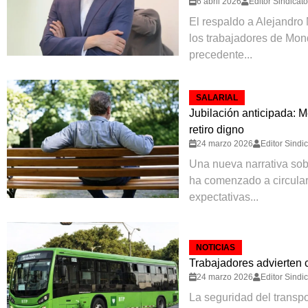
6 abril 2026
Editor Sindicat
El respaldo a Alejandro 
los trabajadores de Mo
precedente...
SALARIAL
Jubilación anticipada: 
retiro digno
24 marzo 2026
Editor Sindi
Una nueva narrativa sobr
ha comenzado a circular
expectativas...
NOTICIAS
Trabajadores advierten 
24 marzo 2026
Editor Sindi
La seguridad del transp