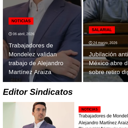
NOTICIAS
SALARIAL
06 abril, 2026
24 marzo, 2026
Trabajadores de
Mondelez validan
Jubilación ant
trabajo de Alejandro
México abre d
Martínez Araiza
sobre retiro d
Editor Sindicatos
NOTICIAS
Trabajadores de Mondele
Alejandro Martínez Arai