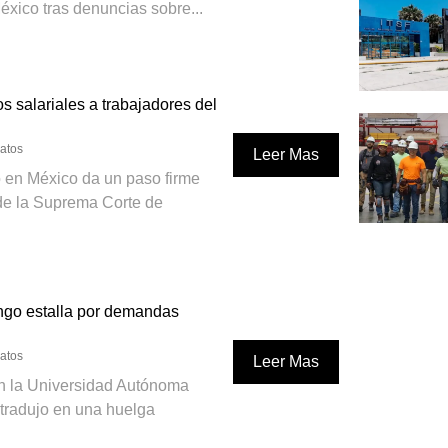
xico tras denuncias sobre...
 salariales a trabajadores del
catos
Leer Mas
o en México da un paso firme
 de la Suprema Corte de
go estalla por demandas
catos
Leer Mas
n la Universidad Autónoma
tradujo en una huelga