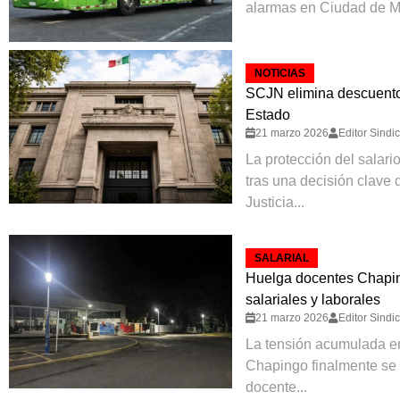
alarmas en Ciudad de Mé
NOTICIAS
SCJN elimina descuentos
Estado
21 marzo 2026
Editor Sindi
La protección del salari
tras una decisión clave
Justicia...
SALARIAL
Huelga docentes Chapin
salariales y laborales
21 marzo 2026
Editor Sindi
La tensión acumulada e
Chapingo finalmente se 
docente...