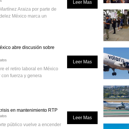
os
Leer Mas
Martínez Araiza por parte de
ndelez México marca un
México abre discusión sobre
catos
Leer Mas
e el retiro laboral en México
 con fuerza y genera
crisis en mantenimiento RTP
catos
Leer Mas
orte público vuelve a encender