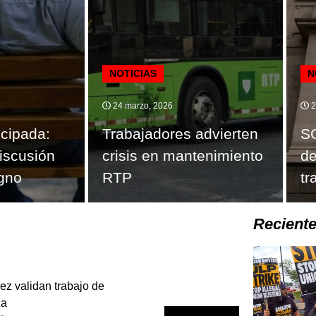
NOTICIAS
N
24 marzo, 2026
2
icipada:
Trabajadores advierten
SC
iscusión
crisis en mantenimiento
de
igno
RTP
tr
Recient
z validan trabajo de
za