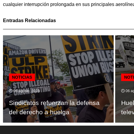
cualquier interrupción prolongada en sus principales aerolíne
Entradas Relacionadas
NOTICIAS
NOT
06 agosto, 2026
06 ag
Sindicatos refuerzan la defensa
Huel
del derecho a huelga
tele