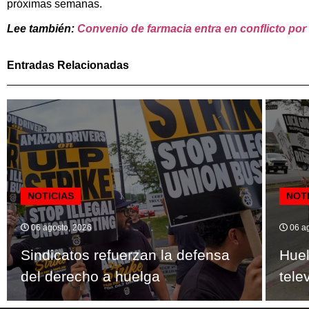
próximas semanas.
Lee también:
Convenio de farmacia entra en conflicto por 
Entradas Relacionadas
NOTICIAS
NOT
06 agosto, 2026
06 ag
Sindicatos refuerzan la defensa
Huel
del derecho a huelga
tele