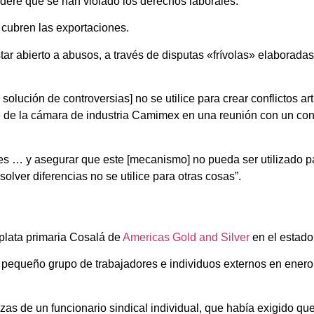
dere que se han violado los derechos laborales.
 cubren las exportaciones.
ar abierto a abusos, a través de disputas «frívolas» elaboradas
lución de controversias] no se utilice para crear conflictos art
ente de la cámara de industria Camimex en una reunión con un co
tes … y asegurar que este [mecanismo] no pueda ser utilizado p
lver diferencias no se utilice para otras cosas”.
plata primaria Cosalá de
Americas Gold and Silver
en el estado
un pequeño grupo de trabajadores e individuos externos en ener
s de un funcionario sindical individual, que había exigido que