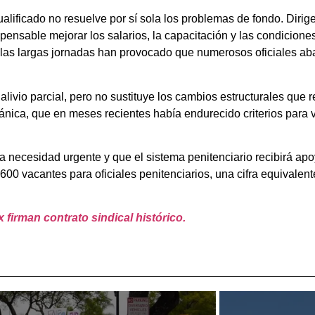
 cualificado no resuelve por sí sola los problemas de fondo. Diri
ispensable mejorar los salarios, la capacitación y las condicione
 y las largas jornadas han provocado que numerosos oficiales a
livio parcial, pero no sustituye los cambios estructurales que 
británica, que en meses recientes había endurecido criterios par
na necesidad urgente y que el sistema penitenciario recibirá ap
00 vacantes para oficiales penitenciarios, una cifra equivalente
 firman contrato sindical histórico.