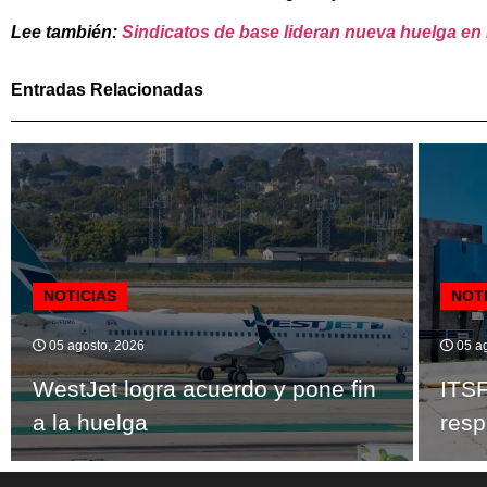
Lee también:
Sindicatos de base lideran nueva huelga en I
Entradas Relacionadas
NOTICIAS
NOT
05 agosto, 2026
05 ag
WestJet logra acuerdo y pone fin
ITSF
a la huelga
resp