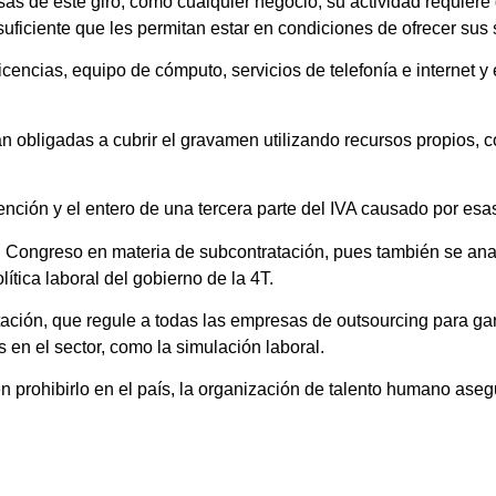
sas de este giro, como cualquier negocio, su actividad requier
uficiente que les permitan estar en condiciones de ofrecer sus 
icencias, equipo de cómputo, servicios de telefonía e internet y
an obligadas a cubrir el gravamen utilizando recursos propios, 
tención y el entero de una tercera parte del IVA causado por es
el Congreso en materia de subcontratación, pues también se anal
ítica laboral del gobierno de la 4T.
ación, que regule a todas las empresas de outsourcing para ga
s en el sector, como la simulación laboral.
en prohibirlo en el país, la organización de talento humano ase