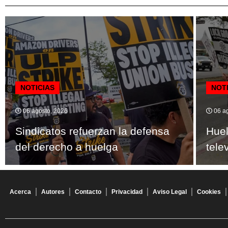
NOTICIAS
NOT
06 agosto, 2026
06 ag
Sindicatos refuerzan la defensa
Huel
del derecho a huelga
tele
Acerca
Autores
Contacto
Privacidad
Aviso Legal
Cookies