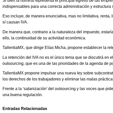
Si bien la nómina representa el principal egreso de las empre
indispensables para una correcta administración y estructura s
Eso incluye, de manera enunciativa, mas no limitativa, renta, l
sí causan IVA.
De manera que, contrario a la naturaleza del impuesto, estarí
ello, la continuidad de su actividad económica.
TallentiaMX, que dirige Elías Micha, propone establecer la re
La retención del IVA no es el único tema que se discutirá en 
outsourcing, que es una de las prioridades de la agenda de pol
TallentiaMX propone impulsar una nueva ley sobre subcontrat
los derechos de los trabajadores y eliminar las malas práctica
Frente a la ‘satanización’ del outsourcing y las voces que pid
una buena regulación.
Entradas Relacionadas