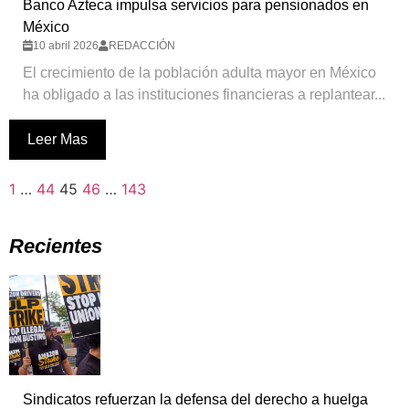
Banco Azteca impulsa servicios para pensionados en
México
10 abril 2026
REDACCIÓN
El crecimiento de la población adulta mayor en México
ha obligado a las instituciones financieras a replantear...
Leer Mas
1
…
44
45
46
…
143
Recientes
Sindicatos refuerzan la defensa del derecho a huelga