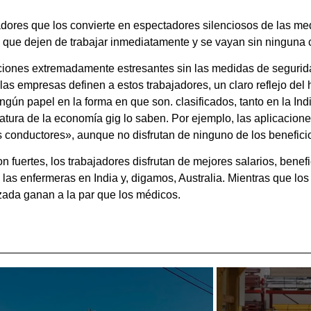
jadores que los convierte en espectadores silenciosos de las me
de que dejen de trabajar inmediatamente y se vayan sin ningun
ciones extremadamente estresantes sin las medidas de segurid
las empresas definen a estos trabajadores, un claro reflejo del
ingún papel en la forma en que son. clasificados, tanto en la I
tura de la economía gig lo saben. Por ejemplo, las aplicacione
onductores», aunque no disfrutan de ninguno de los beneficios
 fuertes, los trabajadores disfrutan de mejores salarios, benef
e las enfermeras en India y, digamos, Australia. Mientras que lo
lizada ganan a la par que los médicos.