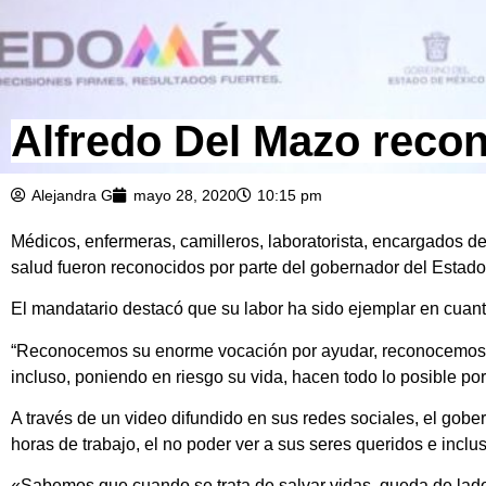
Alfredo Del Mazo rec
Alejandra G
mayo 28, 2020
10:15 pm
Médicos, enfermeras, camilleros, laboratorista, encargados de 
salud fueron reconocidos por parte del gobernador del Estado
El mandatario destacó que su labor ha sido ejemplar en cuan
“Reconocemos su enorme vocación por ayudar, reconocemos q
incluso, poniendo en riesgo su vida, hacen todo lo posible po
A través de un video difundido en sus redes sociales, el gober
horas de trabajo, el no poder ver a sus seres queridos e inclu
«Sabemos que cuando se trata de salvar vidas, queda de lad