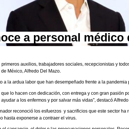
onoce a personal médic
primeros auxilios, trabajadores sociales, recepcionistas y todos
 de México, Alfredo Del Mazo.
to a la ardua labor que han desempeñado frente a la pandemia 
ue lo hacen con dedicación, con entrega y con gran pasión p
r ayudar a los enfermos y por salvar más vidas”, destacó Alfred
nador reconoció los esfuerzos y sacrificios que este sector ha 
so hasta exponerse a contraer el virus.
o el cansancio, el dolor o las preocupaciones personales. Re